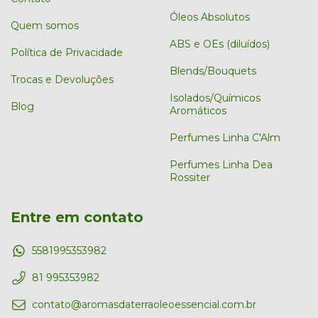
Óleos Absolutos
Quem somos
ABS e OEs (diluídos)
Política de Privacidade
Blends/Bouquets
Trocas e Devoluções
Isolados/Químicos
Blog
Aromáticos
Perfumes Linha C'Alm
Perfumes Linha Dea
Rossiter
Entre em contato
5581995353982
81 995353982
contato@aromasdaterraoleoessencial.com.br