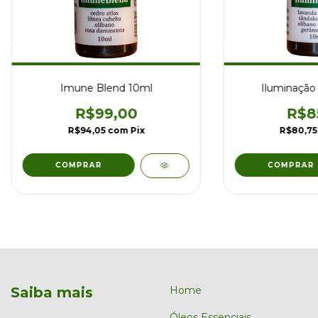
Imune Blend 10ml
Iluminação
R$99,00
R$8
R$94,05
com
Pix
R$80,7
Saiba mais
Home
Óleos Essenciais