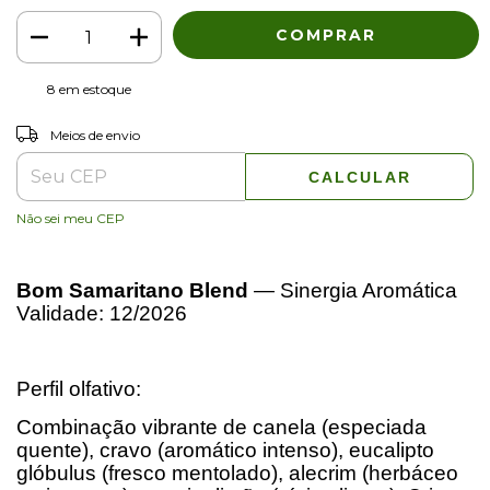
8
em estoque
ALTERAR CEP
Entregas para o CEP:
Meios de envio
CALCULAR
Não sei meu CEP
Bom Samaritano Blend
— Sinergia Aromática
Validade: 12/2026
Perfil olfativo:
Combinação vibrante de canela (especiada
quente), cravo (aromático intenso), eucalipto
glóbulus (fresco mentolado), alecrim (herbáceo