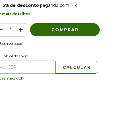
5% de desconto
pagando com Pix
r mais detalhes
6
em estoque
ALTERAR CEP
regas para o CEP:
Meios de envio
CALCULAR
o sei meu CEP