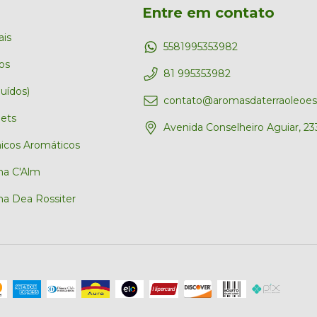
Entre em contato
ais
5581995353982
os
81 995353982
uídos)
contato@aromasdaterraoleoess
ets
Avenida Conselheiro Aguiar, 23
icos Aromáticos
ha C'Alm
a Dea Rossiter