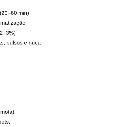
 (20–60 min)
omatização
. 2–3%)
s, pulsos e nuca
amota)
pets.