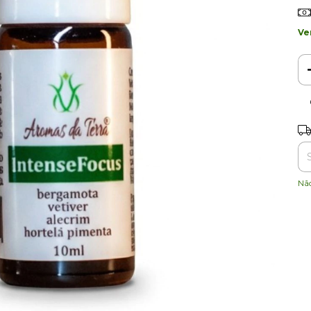
Ve
Ent
Nã