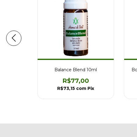
0ml
Balance Blend 10ml
Bo
0
R$77,00
m
Pix
R$73,15
com
Pix