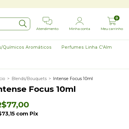
0
Atendimento
Minha conta
Meu carrinho
s/Químicos Aromáticos
Perfumes Linha C'Alm
cio
>
Blends/Bouquets
>
Intense Focus 10ml
ntense Focus 10ml
R$77,00
$73,15
com
Pix