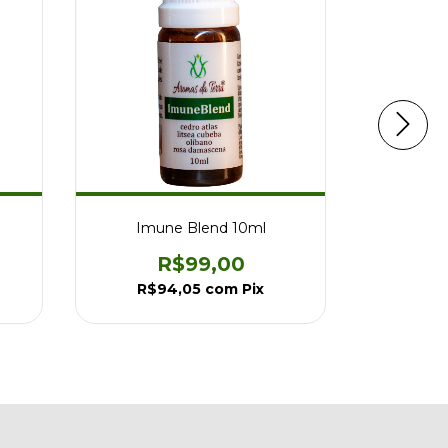
Imune Blend 10ml
Ser
R$99,00
R$94,05
com
Pix
R$