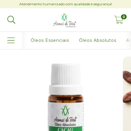
Atendimento humanizado com qualidade e segurança!
0
Óleos Essenciais
Óleos Absolutos
AB