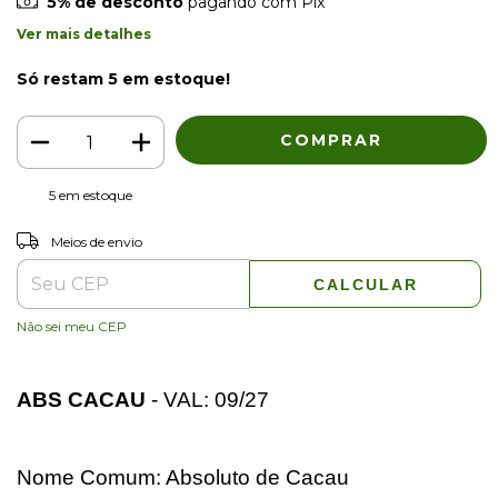
5% de desconto
pagando com Pix
Ver mais detalhes
Só restam
5
em estoque!
5
em estoque
ALTERAR CEP
Entregas para o CEP:
Meios de envio
CALCULAR
Não sei meu CEP
ABS CACAU
- VAL: 09/27
Nome Comum: Absoluto de Cacau