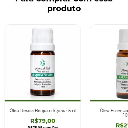
produto
Óleo Resina Benjoim Styrax - 5ml
Óleo Essencia
10
R$79,00
R$2
R$75,05
com
Pix