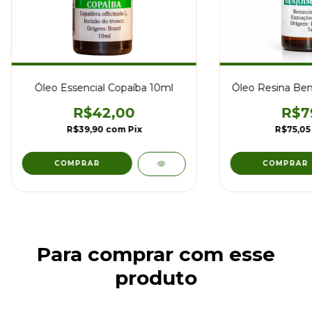
Óleo Essencial Copaíba 10ml
Óleo Resina Benj
R$42,00
R$7
R$39,90
com
Pix
R$75,0
Para comprar com esse
produto