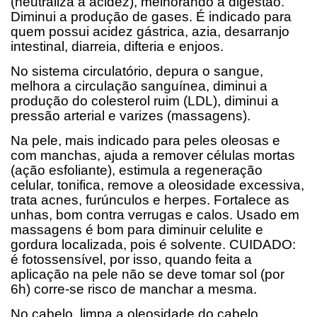
(neutraliza a acidez), melhorando a digestão.
Diminui a produção de gases. É indicado para
quem possui acidez gástrica, azia, desarranjo
intestinal, diarreia, difteria e enjoos.
No sistema circulatório, depura o sangue,
melhora a circulação sanguínea, diminui a
produção do colesterol ruim (LDL), diminui a
pressão arterial e varizes (massagens).
Na pele, mais indicado para peles oleosas e
com manchas, ajuda a remover células mortas
(ação esfoliante), estimula a regeneração
celular, tonifica, remove a oleosidade excessiva,
trata acnes, furúnculos e herpes. Fortalece as
unhas, bom contra verrugas e calos. Usado em
massagens é bom para diminuir celulite e
gordura localizada, pois é solvente. CUIDADO:
é fotossensível, por isso, quando feita a
aplicação na pele não se deve tomar sol (por
6h) corre-se risco de manchar a mesma.
No cabelo, limpa a oleosidade do cabelo,