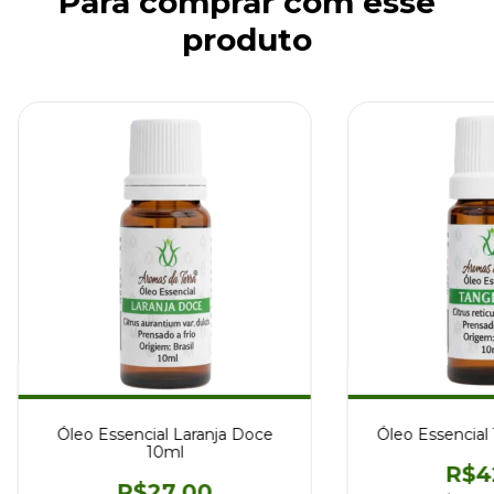
Para comprar com esse
produto
Óleo Essencial Laranja Doce
Óleo Essencial
10ml
R$4
R$27,00