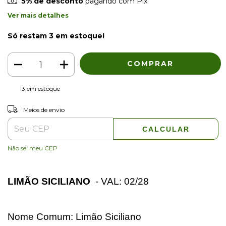
5% de desconto
pagando com Pix
Ver mais detalhes
Só restam
3
em estoque!
3
em estoque
ALTERAR CEP
Entregas para o CEP:
Meios de envio
CALCULAR
Não sei meu CEP
LIMÃO SICILIANO
- VAL: 02/28
Nome Comum: Limão Siciliano