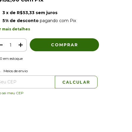
3
x de
R$53,33
sem juros
5% de desconto
pagando com Pix
r mais detalhes
10
em estoque
ALTERAR CEP
regas para o CEP:
Meios de envio
CALCULAR
o sei meu CEP