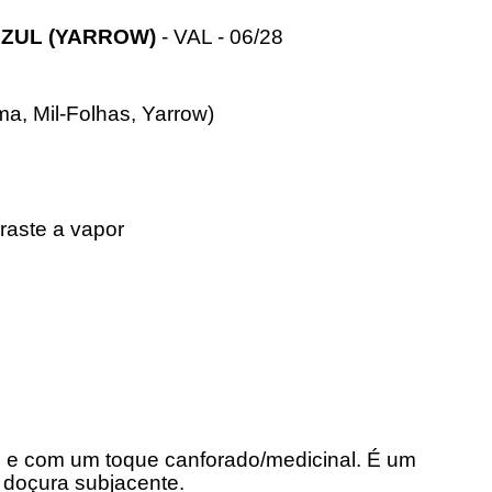
AZUL (YARROW)
- VAL - 06/28
a, Mil-Folhas, Yarrow)
raste a vapor
o e com um toque canforado/medicinal. É um
doçura subjacente.