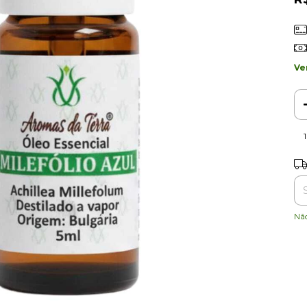
Ve
Ent
Nã