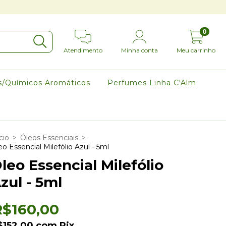
0
Atendimento
Minha conta
Meu carrinho
s/Químicos Aromáticos
Perfumes Linha C'Alm
cio
>
Óleos Essenciais
>
eo Essencial Milefólio Azul - 5ml
leo Essencial Milefólio
zul - 5ml
R$160,00
$152,00
com
Pix